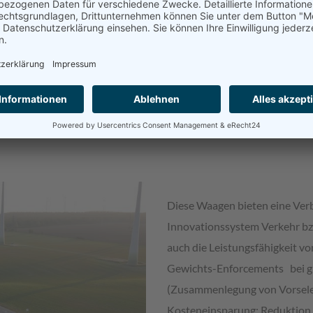
© HHB Batsch GmbH
Diese Waagen bieten eine Verb
Innovationssystem Verkehr bz
auch die Leistungsfähigkeit v
Gewichts-Enforcements bei gl
(Zusammenlegung von Vorselek
Kosteneinsparung; Reduktion 