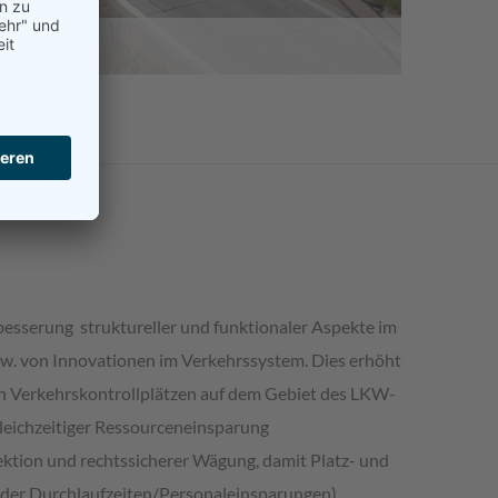
esserung struktureller und funktionaler Aspekte im
w. von Innovationen im Verkehrssystem. Dies erhöht
on Verkehrskontrollplätzen auf dem Gebiet des LKW-
eichzeitiger Ressourceneinsparung
tion und rechtssicherer Wägung, damit Platz- und
der Durchlaufzeiten/Personaleinsparungen)