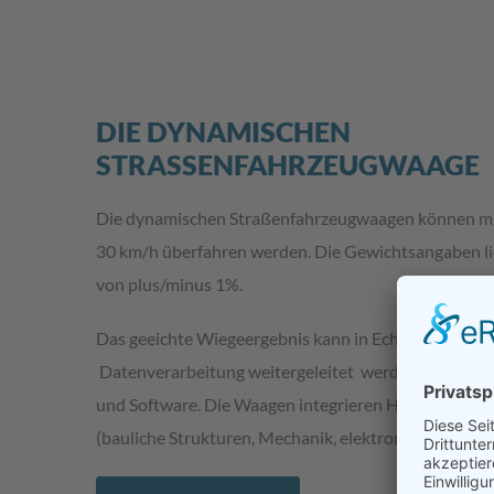
DIE DYNAMISCHEN
STRASSENFAHRZEUGWAAGE
Die dynamischen Straßenfahrzeugwaagen können mit
30 km/h überfahren werden. Die Gewichtsangaben li
von plus/minus 1%.
Das geeichte Wiegeergebnis kann in Echtzeit an ein
Datenverarbeitung weitergeleitet werden. Es erfolg
und Software. Die Waagen integrieren Hardware in
(bauliche Strukturen, Mechanik, elektronische Messt