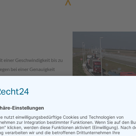
 einer Geschwindigkeit bis zu
egen bei einer Genauigkeit
e angeschlossene
t eine Vernetzung von Hard-
 verschiedenen Ausprägungen
echnik) und Software.