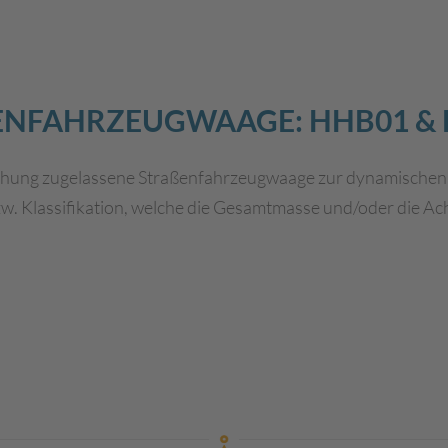
ENFAHRZEUGWAAGE: HHB01 &
r Eichung zugelassene Straßenfahrzeugwaage zur dynamisch
zw. Klassifikation, welche die Gesamtmasse und/oder die A